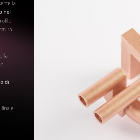
sente la
o nel
rofilo
attura
ella
ne
o di
 finale