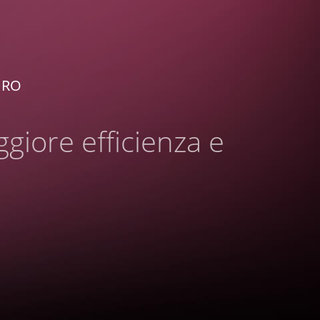
URO
ggiore efficienza e