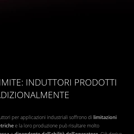
LIMITE: INDUTTORI PRODOTTI
ADIZIONALMENTE
uttori per applicazioni industriali soffrono di
geometrie
limitazioni
triche
alizzate e riproducibili che non possono essere
e la loro produzione può risultare molto
essa
te con le tecniche tradizionali
e
dipendente dall'abilità dell'operatore
. Ciò deriva