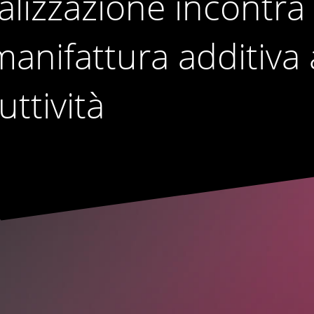
lizzazione incontra
manifattura additiva 
uttività